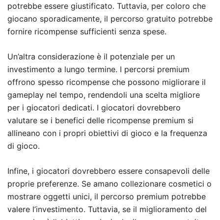
potrebbe essere giustificato. Tuttavia, per coloro che
giocano sporadicamente, il percorso gratuito potrebbe
fornire ricompense sufficienti senza spese.
Un’altra considerazione è il potenziale per un
investimento a lungo termine. I percorsi premium
offrono spesso ricompense che possono migliorare il
gameplay nel tempo, rendendoli una scelta migliore
per i giocatori dedicati. I giocatori dovrebbero
valutare se i benefici delle ricompense premium si
allineano con i propri obiettivi di gioco e la frequenza
di gioco.
Infine, i giocatori dovrebbero essere consapevoli delle
proprie preferenze. Se amano collezionare cosmetici o
mostrare oggetti unici, il percorso premium potrebbe
valere l’investimento. Tuttavia, se il miglioramento del