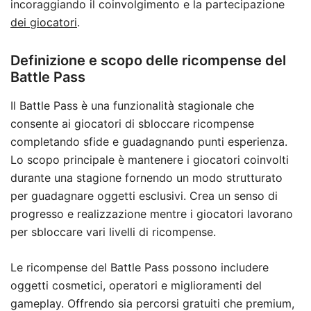
incoraggiando il coinvolgimento e la partecipazione
dei giocatori
.
Definizione e scopo delle ricompense del
Battle Pass
Il Battle Pass è una funzionalità stagionale che
consente ai giocatori di sbloccare ricompense
completando sfide e guadagnando punti esperienza.
Lo scopo principale è mantenere i giocatori coinvolti
durante una stagione fornendo un modo strutturato
per guadagnare oggetti esclusivi. Crea un senso di
progresso e realizzazione mentre i giocatori lavorano
per sbloccare vari livelli di ricompense.
Le ricompense del Battle Pass possono includere
oggetti cosmetici, operatori e miglioramenti del
gameplay. Offrendo sia percorsi gratuiti che premium,