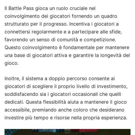
Il Battle Pass gioca un ruolo cruciale nel
coinvolgimento dei giocatori fornendo un quadro
strutturato per il progresso. Incentiva i giocatori a
connettersi regolarmente e a partecipare alle sfide,
favorendo un senso di comunità e competizione.
Questo coinvolgimento è fondamentale per mantenere
una base di giocatori attiva e garantire la longevità del
gioco.
Inoltre, il sistema a doppio percorso consente ai
giocatori di scegliere il proprio livello di investimento,
soddisfacendo sia i giocatori occasionali che quelli
dedicati. Questa flessibilità aiuta a mantenere il gioco
accessibile, premiando anche coloro che desiderano
investire più tempo e risorse nella propria esperienza.