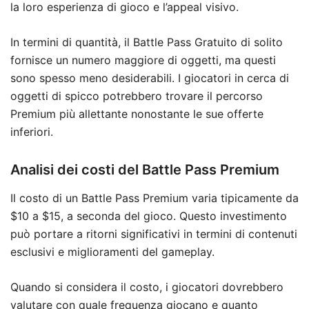
la loro esperienza di gioco e l’appeal visivo.
In termini di quantità, il Battle Pass Gratuito di solito
fornisce un numero maggiore di oggetti, ma questi
sono spesso meno desiderabili. I giocatori in cerca di
oggetti di spicco potrebbero trovare il percorso
Premium più allettante nonostante le sue offerte
inferiori.
Analisi dei costi del Battle Pass Premium
Il costo di un Battle Pass Premium varia tipicamente da
$10 a $15, a seconda del gioco. Questo investimento
può portare a ritorni significativi in termini di contenuti
esclusivi e miglioramenti del gameplay.
Quando si considera il costo, i giocatori dovrebbero
valutare con quale frequenza giocano e quanto