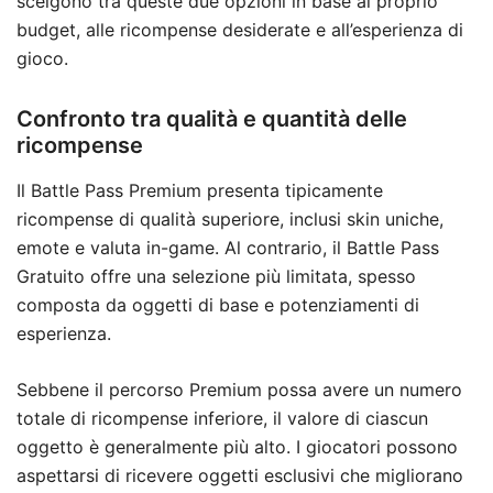
scelgono tra queste due opzioni in base al proprio
budget, alle ricompense desiderate e all’esperienza di
gioco.
Confronto tra qualità e quantità delle
ricompense
Il Battle Pass Premium presenta tipicamente
ricompense di qualità superiore, inclusi skin uniche,
emote e valuta in-game. Al contrario, il Battle Pass
Gratuito offre una selezione più limitata, spesso
composta da oggetti di base e potenziamenti di
esperienza.
Sebbene il percorso Premium possa avere un numero
totale di ricompense inferiore, il valore di ciascun
oggetto è generalmente più alto. I giocatori possono
aspettarsi di ricevere oggetti esclusivi che migliorano