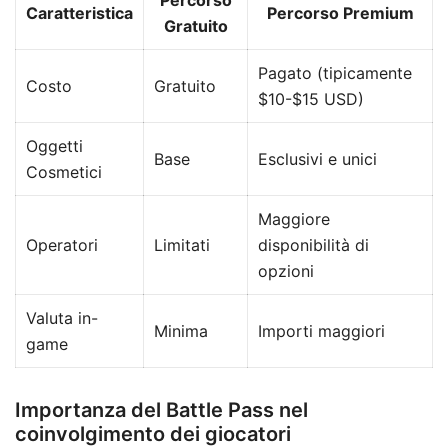
Caratteristica
Percorso Premium
Gratuito
Pagato (tipicamente
Costo
Gratuito
$10-$15 USD)
Oggetti
Base
Esclusivi e unici
Cosmetici
Maggiore
Operatori
Limitati
disponibilità di
opzioni
Valuta in-
Minima
Importi maggiori
game
Importanza del Battle Pass nel
coinvolgimento dei giocatori