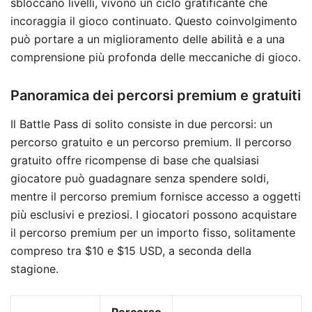
sbloccano livelli, vivono un ciclo gratificante che
incoraggia il gioco continuato. Questo coinvolgimento
può portare a un miglioramento delle abilità e a una
comprensione più profonda delle meccaniche di gioco.
Panoramica dei percorsi premium e gratuiti
Il Battle Pass di solito consiste in due percorsi: un
percorso gratuito e un percorso premium. Il percorso
gratuito offre ricompense di base che qualsiasi
giocatore può guadagnare senza spendere soldi,
mentre il percorso premium fornisce accesso a oggetti
più esclusivi e preziosi. I giocatori possono acquistare
il percorso premium per un importo fisso, solitamente
compreso tra $10 e $15 USD, a seconda della
stagione.
Percorso