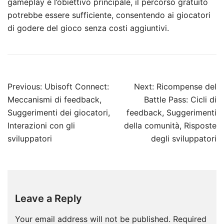
gameplay è l’obiettivo principale, il percorso gratuito
potrebbe essere sufficiente, consentendo ai giocatori
di godere del gioco senza costi aggiuntivi.
Post
Previous:
Ubisoft Connect:
Next:
Ricompense del
navigation
Meccanismi di feedback,
Battle Pass: Cicli di
Suggerimenti dei giocatori,
feedback, Suggerimenti
Interazioni con gli
della comunità, Risposte
sviluppatori
degli sviluppatori
Leave a Reply
Your email address will not be published.
Required