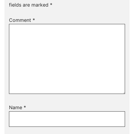
fields are marked
*
Comment
*
Name
*