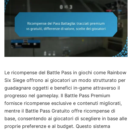
Le ricompense del Battle Pass in giochi come Rainbow
Six Siege offrono ai giocatori un modo strutturato per
guadagnare oggetti e benefici in-game attraverso il
progresso nel gameplay. Il Battle Pass Premium
fornisce ricompense esclusive e contenuti migliorati,
mentre il Battle Pass Gratuito offre ricompense di
base, consentendo ai giocatori di scegliere in base alle
proprie preferenze e al budget. Questo sistema