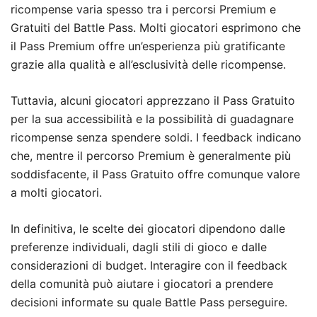
ricompense varia spesso tra i percorsi Premium e
Gratuiti del Battle Pass. Molti giocatori esprimono che
il Pass Premium offre un’esperienza più gratificante
grazie alla qualità e all’esclusività delle ricompense.
Tuttavia, alcuni giocatori apprezzano il Pass Gratuito
per la sua accessibilità e la possibilità di guadagnare
ricompense senza spendere soldi. I feedback indicano
che, mentre il percorso Premium è generalmente più
soddisfacente, il Pass Gratuito offre comunque valore
a molti giocatori.
In definitiva, le scelte dei giocatori dipendono dalle
preferenze individuali, dagli stili di gioco e dalle
considerazioni di budget. Interagire con il feedback
della comunità può aiutare i giocatori a prendere
decisioni informate su quale Battle Pass perseguire.