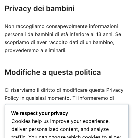
Privacy dei bambini
Non raccogliamo consapevolmente informazioni
personali da bambini di età inferiore ai 13 anni. Se
scopriamo di aver raccolto dati di un bambino,
provvederemo a eliminarli.
Modifiche a questa politica
Ci riserviamo il diritto di modificare questa Privacy
Policy in qualsiasi momento. Ti informeremo di
eventuali modifiche pubblicando la nuova politica sul
We respect your privacy
nostro sito.
Cookies help us improve your experience,
deliver personalized content, and analyze
Informazioni di contatto
traffic. You can choose which cookies to allow