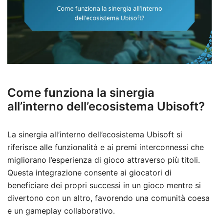
Come funziona la sinergia
all’interno dell’ecosistema Ubisoft?
La sinergia all’interno dell’ecosistema Ubisoft si
riferisce alle funzionalità e ai premi interconnessi che
migliorano l’esperienza di gioco attraverso più titoli.
Questa integrazione consente ai giocatori di
beneficiare dei propri successi in un gioco mentre si
divertono con un altro, favorendo una comunità coesa
e un gameplay collaborativo.