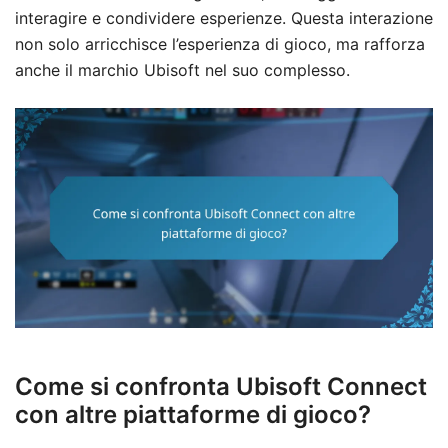
interagire e condividere esperienze. Questa interazione
non solo arricchisce l’esperienza di gioco, ma rafforza
anche il marchio Ubisoft nel suo complesso.
Come si confronta Ubisoft Connect
con altre piattaforme di gioco?