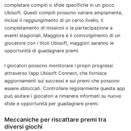
completare compiti o sfide specifiche in un gioco
Ubisoft. Questi compiti possono variare ampiamente,
inclusi il raggiungimento di un certo livello, il
completamento di missioni o la partecipazione a
eventi stagionali. Maggiore è il coinvolgimento di un
giocatore con i titoli Ubisoft, maggiori saranno le
opportunità di guadagnare premi.
I giocatori possono monitorare i propri progressi
attraverso l’app Ubisoft Connect, che fornisce
aggiornamenti sui successi e sui premi che possono
essere sbloccati. Controllare regolarmente questa app
può aiutare i giocatori a rimanere informati su nuove
sfide e opportunità per guadagnare premi.
Meccaniche per riscattare premi tra
diversi giochi