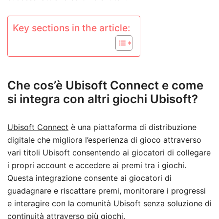
Key sections in the article:
Che cos’è Ubisoft Connect e come
si integra con altri giochi Ubisoft?
Ubisoft Connect
è una piattaforma di distribuzione
digitale che migliora l’esperienza di gioco attraverso
vari titoli Ubisoft consentendo ai giocatori di collegare
i propri account e accedere ai premi tra i giochi.
Questa integrazione consente ai giocatori di
guadagnare e riscattare premi, monitorare i progressi
e interagire con la comunità Ubisoft senza soluzione di
continuità attraverso più giochi.