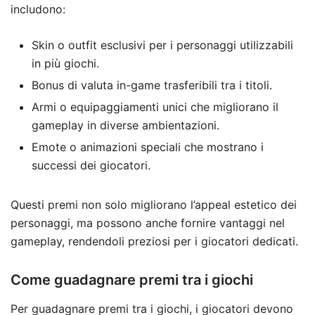
includono:
Skin o outfit esclusivi per i personaggi utilizzabili
in più giochi.
Bonus di valuta in-game trasferibili tra i titoli.
Armi o equipaggiamenti unici che migliorano il
gameplay in diverse ambientazioni.
Emote o animazioni speciali che mostrano i
successi dei giocatori.
Questi premi non solo migliorano l’appeal estetico dei
personaggi, ma possono anche fornire vantaggi nel
gameplay, rendendoli preziosi per i giocatori dedicati.
Come guadagnare premi tra i giochi
Per guadagnare premi tra i giochi, i giocatori devono