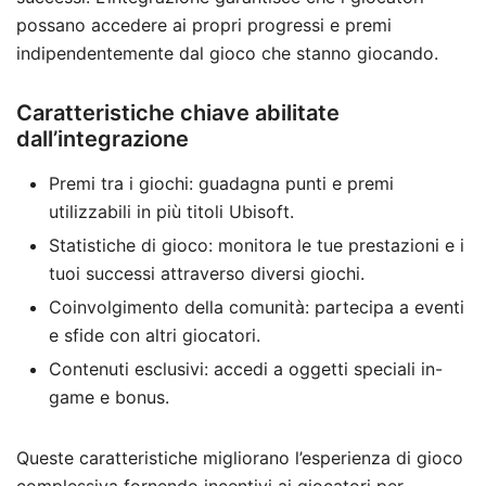
possano accedere ai propri progressi e premi
indipendentemente dal gioco che stanno giocando.
Caratteristiche chiave abilitate
dall’integrazione
Premi tra i giochi: guadagna punti e premi
utilizzabili in più titoli Ubisoft.
Statistiche di gioco: monitora le tue prestazioni e i
tuoi successi attraverso diversi giochi.
Coinvolgimento della comunità: partecipa a eventi
e sfide con altri giocatori.
Contenuti esclusivi: accedi a oggetti speciali in-
game e bonus.
Queste caratteristiche migliorano l’esperienza di gioco
complessiva fornendo incentivi ai giocatori per