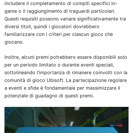
includere il completamento di compiti specifici in-
game o il raggiungimento di traguardi particolari.
Questi requisiti possono variare significativamente tra
diversi titoli, quindi i giocatori dovrebbero
familiarizzare con i criteri per ciascun gioco che
giocano.
Inoltre, alcuni premi potrebbero essere disponibili solo
per un periodo limitato o durante eventi speciali,
sottolineando l’importanza di rimanere coinvolti con la
comunità di gioco Ubisoft. La partecipazione regolare
a eventi e sfide è fondamentale per massimizzare il
potenziale di guadagno di questi premi.