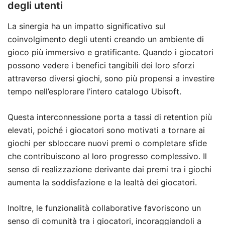
degli utenti
La sinergia ha un impatto significativo sul
coinvolgimento degli utenti creando un ambiente di
gioco più immersivo e gratificante. Quando i giocatori
possono vedere i benefici tangibili dei loro sforzi
attraverso diversi giochi, sono più propensi a investire
tempo nell’esplorare l’intero catalogo Ubisoft.
Questa interconnessione porta a tassi di retention più
elevati, poiché i giocatori sono motivati a tornare ai
giochi per sbloccare nuovi premi o completare sfide
che contribuiscono al loro progresso complessivo. Il
senso di realizzazione derivante dai premi tra i giochi
aumenta la soddisfazione e la lealtà dei giocatori.
Inoltre, le funzionalità collaborative favoriscono un
senso di comunità tra i giocatori, incoraggiandoli a